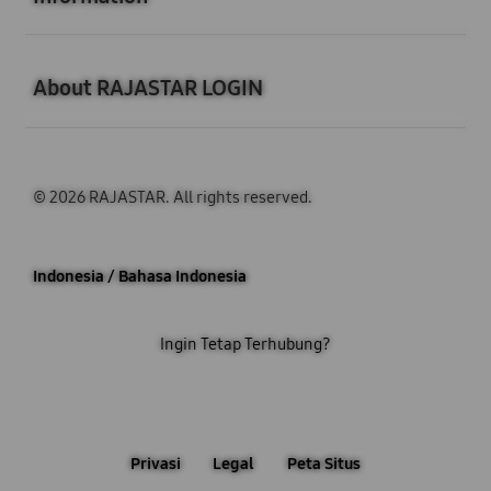
Buka
About RAJASTAR LOGIN
© 2026 RAJASTAR. All rights reserved.
Indonesia / Bahasa Indonesia
Ingin Tetap Terhubung?
Privasi
Legal
Peta Situs