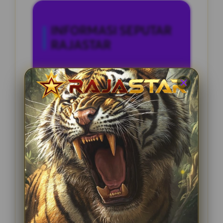
INFORMASI SEPUTAR
RAJASTAR
Penilaian Member
9.894.697
Minimal Depo
20.000
Layanan Pelanggan
24/7
Platform
SLOT GACOR
PROMOSI SPESIAL