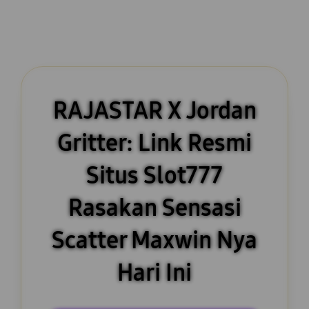
RAJASTAR X Jordan
Gritter: Link Resmi
Situs Slot777
Rasakan Sensasi
Scatter Maxwin Nya
Hari Ini